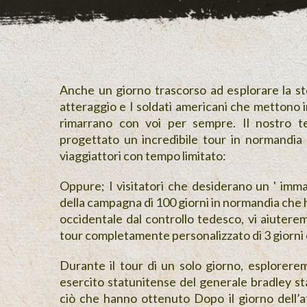
Anche un giorno trascorso ad esplorare la sto
atteraggio e I soldati americani che mettono in
rimarrano con voi per sempre. Il nostro t
progettato un incredibile tour in normandia 
viaggiattori con tempo limitato:
Oppure; I visitatori che desiderano un ' imm
della campagna di 100 giorni in normandia che h
occidentale dal controllo tedesco, vi aiutere
tour completamente personalizzato di 3 giorni 
Durante il tour di un solo giorno, esplorerem
esercito statunitense del generale bradley st
ciò che hanno ottenuto Dopo il giorno dell’a