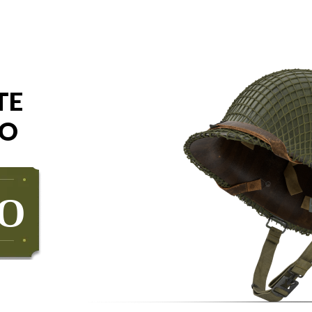
TE
RO
NO