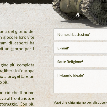
ria del giorno del
 gioco le loro vite
eam di esperti ha
di un giorno per I
agine più completa
a liberato l'europa
mo a progettare un
o più.
o ciò che il primo
ava affrontando, e
Vuoi che chiamiamo per discutere 
tteraggio. Con più